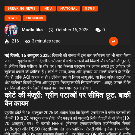
BREAKING NEWS
INDIA
NATIONAL
NEWS
STATE
TRENDING
Madhulika
October 16, 2025
0
216
3 minutes read
नई दिल्ली, 16 अक्टूबर 2025:
दिवाली की रौनक में इस बार पर्यावरण को भी साथ लिया
जाएगा। सुप्रीम कोर्ट ने दिल्ली-एनसीआर में ग्रीन पटाखों की बिक्री और फोड़ने की छूट दी
है, लेकिन सिर्फ परीक्षण के तौर पर। यह फैसला प्रदूषण पर लगाम लगाते हुए त्योहार की
खुशियां बचाने की कोशिश है। कोर्ट ने समय, जगह और प्रकार पर सख्ती बरतने के निर्देश
दिए हैं, ताकि AQI खराब न हो। लेकिन क्या ये नियम लागू होंगे, या फिर अवैध पटाखों का
धंधा फलेगा? दिल्ली पुलिस और प्रदूषण नियंत्रक टीमें निगरानी करेंगे। आइए, जानते हैं कि
इस दिवाली पटाखे फोड़ने से पहले क्या-क्या ध्यान रखना होगा।
कोर्ट की मंजूरी: ग्रीन पटाखों पर सीमित छूट, बाकी
बैन कायम
सुप्रीम कोर्ट ने 15 अक्टूबर 2025 को आदेश दिया कि दिल्ली-एनसीआर में ग्रीन पटाखों की
बिक्री 18 से 20 अक्टूबर तक होगी, और फोड़ने की अनुमति सिर्फ दिवाली के दो दिन (19-
20 अक्टूबर) पर। ये पटाखे NEERI (नेशनल एनवायरनमेंटल इंजीनियरिंग रिसर्च
इंस्टीट्यूट) और PESO (पेट्रोलियम एंड एक्सप्लोसिव्स सेफ्टी ऑर्गनाइजेशन) प्रमाणित
होने चाहिए, जो 30% कम प्रदूषण फैलाते हैं। हर पैकेट पर QR कोड अनिवार्य है, ताकि