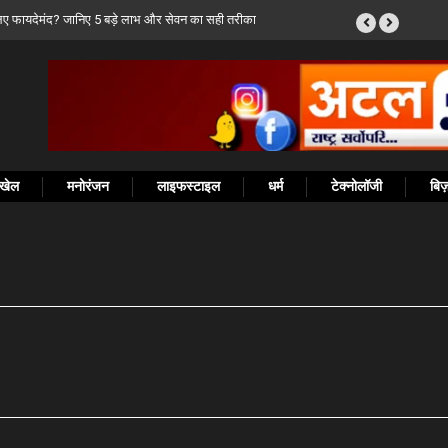
्यमंत्री विष्णुदेव साय ने PMGSY-IV में विशेष प्रावधान की
खेल
मनोरंजन
लाइफस्टाइल
धर्म
टेक्नोलॉजी
बि