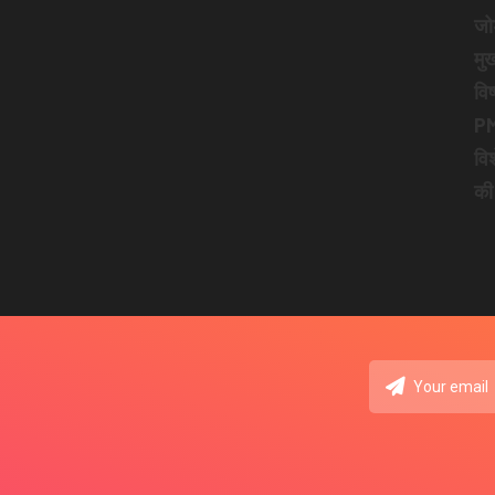
जो
मुख
विष
PM
वि
की