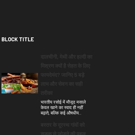
BLOCK TITLE
दालचीनी, मेथी और हल्दी का
मिश्रण क्यों है सेहत के लिए
फायदेमंद? जानिए 5 बड़े
लाभ और सेवन का सही
तरीका
भारतीय रसोई में मौजूद मसाले
केवल खाने का स्वाद ही नहीं
बढ़ाते, बल्कि कई औषधीय…
बस्तर के दूरस्थ गांवों को
सड़क से जोड़ने की पहल,