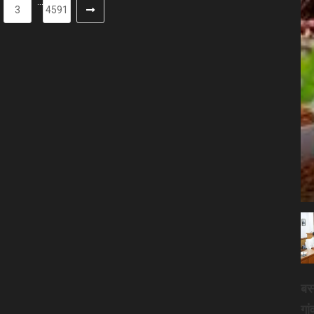
…
3
4591
बस्
गां