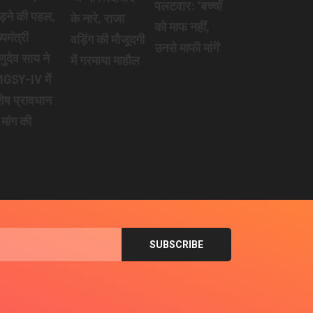
पलटवार: ‘बच्चों
ड़ने की पहल,
के नारे, राजा
को माफ नहीं,
्यमंत्री
वड़िंग की मौजूदगी
उनसे माफी मांगें’
्णुदेव साय ने
में गरमाया माहौल
GSY-IV में
शेष प्रावधान
 मांग की