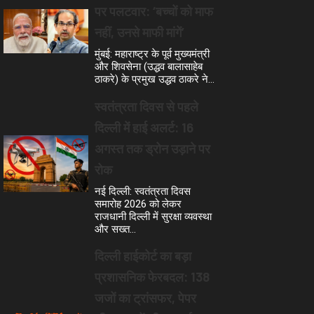
पर पलटवार: ‘बच्चों को माफ
नहीं, उनसे माफी मांगें’
मुंबई: महाराष्ट्र के पूर्व मुख्यमंत्री
और शिवसेना (उद्धव बालासाहेब
ठाकरे) के प्रमुख उद्धव ठाकरे ने…
स्वतंत्रता दिवस से पहले
दिल्ली में हाई अलर्ट: 16
अगस्त तक ड्रोन उड़ाने पर
रोक
नई दिल्ली: स्वतंत्रता दिवस
समारोह 2026 को लेकर
राजधानी दिल्ली में सुरक्षा व्यवस्था
और सख्त…
दिल्ली हाईकोर्ट का बड़ा
प्रशासनिक फेरबदल: 138
जजों का ट्रांसफर, पेपर