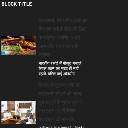
BLOCK TITLE
दालचीनी, मेथी और हल्दी का
मिश्रण क्यों है सेहत के लिए
फायदेमंद? जानिए 5 बड़े
लाभ और सेवन का सही
तरीका
भारतीय रसोई में मौजूद मसाले
केवल खाने का स्वाद ही नहीं
बढ़ाते, बल्कि कई औषधीय…
बस्तर के दूरस्थ गांवों को
सड़क से जोड़ने की पहल,
मुख्यमंत्री विष्णुदेव साय ने
PMGSY-IV में विशेष
प्रावधान की मांग की
छत्तीसगढ़ के मुख्यमंत्री विष्णुदेव