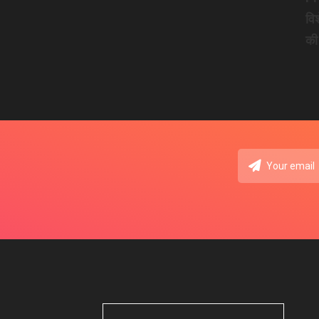
वि
की