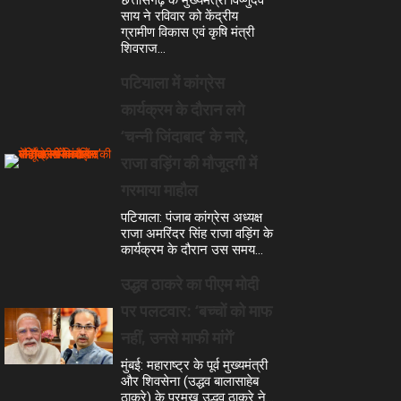
साय ने रविवार को केंद्रीय
ग्रामीण विकास एवं कृषि मंत्री
शिवराज…
पटियाला में कांग्रेस
कार्यक्रम के दौरान लगे
‘चन्नी जिंदाबाद’ के नारे,
राजा वड़िंग की मौजूदगी में
गरमाया माहौल
पटियाला: पंजाब कांग्रेस अध्यक्ष
राजा अमरिंदर सिंह राजा वड़िंग के
कार्यक्रम के दौरान उस समय…
उद्धव ठाकरे का पीएम मोदी
पर पलटवार: ‘बच्चों को माफ
नहीं, उनसे माफी मांगें’
मुंबई: महाराष्ट्र के पूर्व मुख्यमंत्री
और शिवसेना (उद्धव बालासाहेब
ठाकरे) के प्रमुख उद्धव ठाकरे ने…