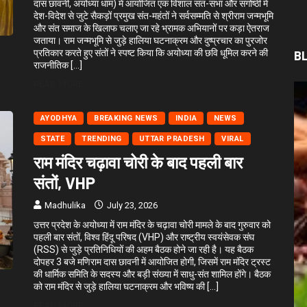
दास छावनी, अयोध्या धाम) में आयोजित एक विशाल संत-सभा और संगोष्ठी में
देश-विदेश से जुटे सैकड़ों प्रमुख संत-महंतों ने सर्वसम्मति से श्रीराम जन्मभूमि
और संत समाज के खिलाफ चलाए जा रहे भ्रामक अभियानों पर कड़ा ऐतराज
जताया। राम जन्मभूमि से जुड़े हालिया घटनाक्रम और दुष्प्रचार का पुरजोर
प्रतिकार करते हुए संतों ने स्पष्ट किया कि अयोध्या की छवि धूमिल करने की
B
राजनीतिक […]
READ MORE
AYODHYA
BREAKING NEWS
INDIA
NEWS
STATE
TRENDING
UTTAR PRADESH
VIRAL
राम मंदिर चढ़ावा चोरी के बाद पहली बार
संतों, VHP
Madhulika
July 23, 2026
उत्तर प्रदेश के अयोध्या में राम मंदिर के चढ़ावा चोरी मामले के बाद गुरुवार को
पहली बार संतों, विश्व हिंदू परिषद (VHP) और राष्ट्रीय स्वयंसेवक संघ
(RSS) से जुड़े प्रतिनिधियों की अहम बैठक होने जा रही है। यह बैठक
दोपहर 3 बजे मणिराम दास छावनी में आयोजित होगी, जिसमें राम मंदिर ट्रस्ट
की धार्मिक समिति के सदस्य और बड़ी संख्या में साधु-संत शामिल होंगे। बैठक
को राम मंदिर से जुड़े हालिया घटनाक्रम और भविष्य की […]
READ MORE