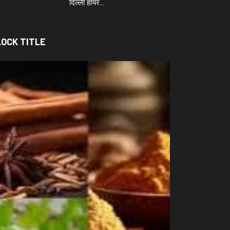
दिल्ली हायर…
LOCK TITLE