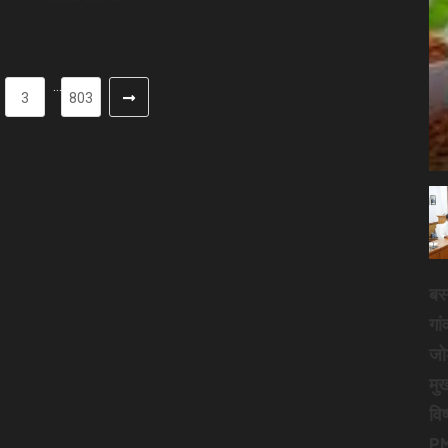
…
3
803
बस्
गां
जो
मुख
विष
PM