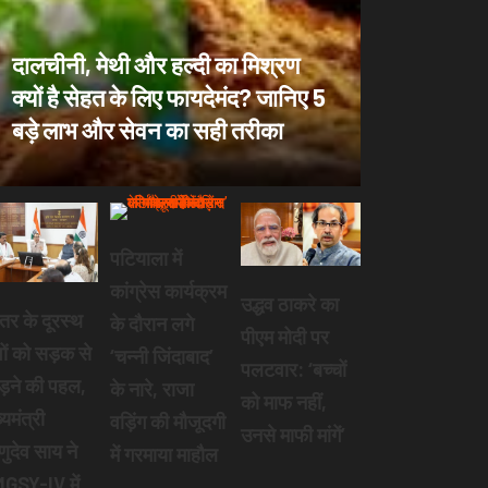
दालचीनी, मेथी और हल्दी का मिश्रण
क्यों है सेहत के लिए फायदेमंद? जानिए 5
बड़े लाभ और सेवन का सही तरीका
पटियाला में
कांग्रेस कार्यक्रम
उद्धव ठाकरे का
तर के दूरस्थ
के दौरान लगे
पीएम मोदी पर
वों को सड़क से
‘चन्नी जिंदाबाद’
पलटवार: ‘बच्चों
ड़ने की पहल,
के नारे, राजा
को माफ नहीं,
्यमंत्री
वड़िंग की मौजूदगी
उनसे माफी मांगें’
्णुदेव साय ने
में गरमाया माहौल
GSY-IV में