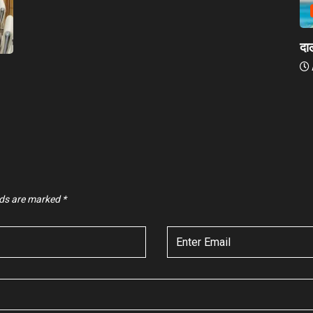
दा
lds are marked
*