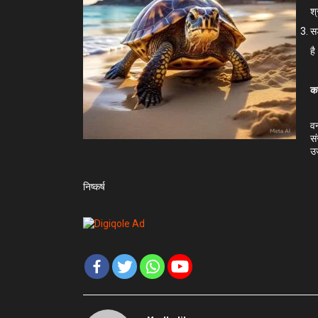
श्
सड
है
कछ
वन
सं
उ
निष्कर्ष