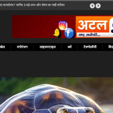
्यमंत्री विष्णुदेव साय ने PMGSY-IV में विशेष प्रावधान की मांग की
खेल
मनोरंजन
लाइफस्टाइल
धर्म
टेक्नोलॉजी
बि