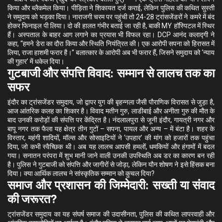
किया और ब्लैकमेल किया। पीड़िता ने शिकायत दर्ज कराई, लेकिन पुलिस की कथित सुस्ती
ने समुदाय को भड़का दिया। नाराजगी चरम पर पहुंची तो 24-28 ट्रांसजेंडरों ने कमरे में बंद
होकर फिनाइल पी लिया। दो की हालत गंभीर बताई जा रही है, बाकी MY हॉस्पिटल में स्थिर
हैं। अस्पताल के बाहर आग लगाने का प्रयास भी विफल रहा। DCP आनंद कलाद्गी ने
कहा, “हमने डेरा का दौरा किया और स्थिति नियंत्रित की। एक आरोपी सपना को हिरासत में
लिया, राजा हाशमी फरार है।” बलात्कार के आरोपी अब भी फरार हैं, जिसने समुदाय को ‘न्याय
की गुहार’ में धकेल दिया।
गुटबाजी और संपत्ति विवाद: सम्मान से लालच तक का
सफर
इंदौर का ट्रांसजेंडर समुदाय, जो द्वापर युग की बृहन्नला जैसी पौराणिक विरासत से जुड़ा है,
आज आंतरिक कलह का शिकार है। विवाद मतीन गुरु, लाडीबाई और अनीता गुरु की मौत के
बाद उनकी करोड़ों की संपत्ति पर केंद्रित है। नंदलालपुरा से जूनी इंदौर, गायत्री नगर और
बापू नगर तक फैला यह क्षेत्र तीन गुटों – सपना, पायल और अन्य – में बंटा है। शहर के
विस्तार, महंगी शादियों, मॉल्स और सोसाइटियों ने ‘उपहार’ की मांग को हजारों तक पहुंचा
दिया, जो कभी स्वैच्छिक थी। अब यह लालच आपसी हमलों, धमकियों और हंगामों में बदल
गया। सनातन परंपरा में शुभ मानी जाने वाली उनकी उपस्थिति अब डर का कारण बन रही
है। पुलिस ने गुटबाजी को संपत्ति और जागीरों से जोड़ा, लेकिन यौन शोषण ने इसे हिंसक बना
दिया। क्या आर्थिक लालच ने सांस्कृतिक सम्मान को कुचल दिया?
समाज और प्रशासन की जिम्मेदारी: सख्ती या संवाद
की जरूरत?
ट्रांसजेंडर समुदाय का यह संघर्ष समाज की उदासीनता, पुलिस की कथित लापरवाही और