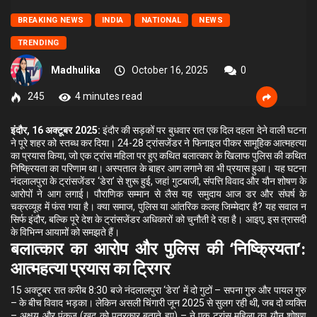
BREAKING NEWS
INDIA
NATIONAL
NEWS
TRENDING
Madhulika
October 16, 2025
0
245
4 minutes read
इंदौर, 16 अक्टूबर 2025:
इंदौर की सड़कों पर बुधवार रात एक दिल दहला देने वाली घटना
ने पूरे शहर को स्तब्ध कर दिया। 24-28 ट्रांसजेंडर ने फिनाइल पीकर सामूहिक आत्महत्या
का प्रयास किया, जो एक ट्रांस महिला पर हुए कथित बलात्कार के खिलाफ पुलिस की कथित
निष्क्रियता का परिणाम था। अस्पताल के बाहर आग लगाने का भी प्रयास हुआ। यह घटना
नंदलालपुरा के ट्रांसजेंडर ‘डेरा’ से शुरू हुई, जहां गुटबाजी, संपत्ति विवाद और यौन शोषण के
आरोपों ने आग लगाई। पौराणिक सम्मान से लैस यह समुदाय आज डर और संघर्ष के
चक्रव्यूह में फंस गया है। क्या समाज, पुलिस या आंतरिक कलह जिम्मेदार है? यह सवाल न
सिर्फ इंदौर, बल्कि पूरे देश के ट्रांसजेंडर अधिकारों को चुनौती दे रहा है। आइए, इस त्रासदी
के विभिन्न आयामों को समझते हैं।
बलात्कार का आरोप और पुलिस की ‘निष्क्रियता’:
आत्महत्या प्रयास का ट्रिगर
15 अक्टूबर रात करीब 8:30 बजे नंदलालपुरा ‘डेरा’ में दो गुटों – सपना गुरु और पायल गुरु
– के बीच विवाद भड़का। लेकिन असली चिंगारी जून 2025 से सुलग रही थी, जब दो व्यक्ति
– अक्षय और पंकज (खुद को पत्रकार बताते हुए) – ने एक ट्रांस महिला का यौन शोषण