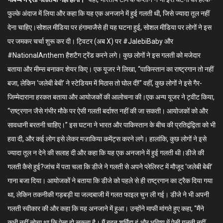
फुल्के अंदाज में लिया और कहा कि यह एक अनजाने में हुई गलती थी, जिसे ज्यादा तूल नहीं
देना चाहिए।सोशल मीडिया पर हंगामाजैसे ही यह घटना हुई, सोशल मीडिया पर लोगों ने इस
पर जमकर चर्चा शुरू कर दी। ट्विटर (अब X) पर #JalebiBaby और
#NationalAnthem हैशटैग ट्रेंड करने लगे। कुछ लोगों ने इस गलती को मजेदार
बताया और मीम्स बनाकर शेयर किए। एक यूजर ने लिखा, “पाकिस्तान का राष्ट्रगान तो नहीं
बजा, लेकिन ‘जलेबी बेबी’ ने स्टेडियम में मिठास तो घोल दी!” वहीं, कुछ लोगों ने इसे गैर-
जिम्मेदाराना हरकत बताया और आयोजकों की आलोचना की।एक अन्य यूजर ने ट्वीट किया,
“राष्ट्रगान जैसे गंभीर मौके पर ऐसी गलती बर्दाश्त नहीं की जा सकती। आयोजकों को और
सावधानी बरतनी चाहिए।” इस घटना ने भारत और पाकिस्तान के बीच की प्रतिद्वंद्विता को भी
हवा दी, और कई लोग इसे लेकर मजाकिया कमेंट्स करने लगे। हालांकि, कुछ लोगों ने इसे
ज्यादा तूल न देने की सलाह दी और कहा कि यह एक अनजाने में हुई गलती थी।डीजे की
गलती कैसे हुई?जांच में पता चला कि डीजे ने गलती से अपने प्लेलिस्ट में मौजूद ‘जलेबी बेबी’
गाना बजा दिया। आयोजकों ने बताया कि डीजे को पहले से ही राष्ट्रगान का ट्रैक दिया गया
था, लेकिन तकनीकी गड़बड़ी या जल्दबाजी में गलत फाइल चुन ली गई। डीजे ने भी अपनी
गलती स्वीकार की और कहा कि यह अनजाने में हुआ। उन्होंने माफी मांगते हुए कहा, “मैंने
कभी नहीं सोचा था कि ऐसा हो सकता है। मैं बहुत शर्मिंदा हूं और भविष्य में ऐसी गलती नहीं