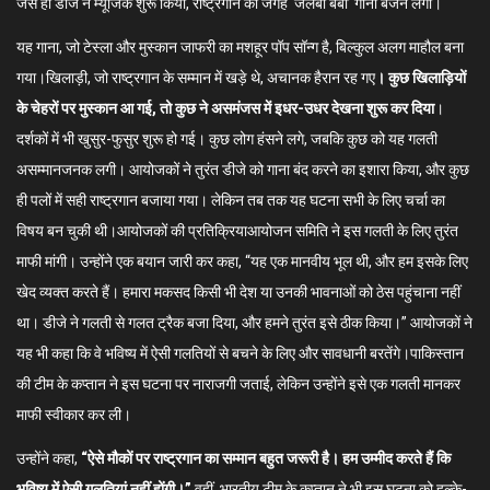
जैसे ही डीजे ने म्यूजिक शुरू किया, राष्ट्रगान की जगह ‘जलेबी बेबी’ गाना बजने लगा।
यह गाना, जो टेस्ला और मुस्कान जाफरी का मशहूर पॉप सॉन्ग है, बिल्कुल अलग माहौल बना
गया।खिलाड़ी, जो राष्ट्रगान के सम्मान में खड़े थे, अचानक हैरान रह गए
। कुछ खिलाड़ियों
के चेहरों पर मुस्कान आ गई, तो कुछ ने असमंजस में इधर-उधर देखना शुरू कर दिया
।
दर्शकों में भी खुसुर-फुसुर शुरू हो गई। कुछ लोग हंसने लगे, जबकि कुछ को यह गलती
असम्मानजनक लगी। आयोजकों ने तुरंत डीजे को गाना बंद करने का इशारा किया, और कुछ
ही पलों में सही राष्ट्रगान बजाया गया। लेकिन तब तक यह घटना सभी के लिए चर्चा का
विषय बन चुकी थी।आयोजकों की प्रतिक्रियाआयोजन समिति ने इस गलती के लिए तुरंत
माफी मांगी। उन्होंने एक बयान जारी कर कहा, “यह एक मानवीय भूल थी, और हम इसके लिए
खेद व्यक्त करते हैं। हमारा मकसद किसी भी देश या उनकी भावनाओं को ठेस पहुंचाना नहीं
था। डीजे ने गलती से गलत ट्रैक बजा दिया, और हमने तुरंत इसे ठीक किया।” आयोजकों ने
यह भी कहा कि वे भविष्य में ऐसी गलतियों से बचने के लिए और सावधानी बरतेंगे।पाकिस्तान
की टीम के कप्तान ने इस घटना पर नाराजगी जताई, लेकिन उन्होंने इसे एक गलती मानकर
माफी स्वीकार कर ली।
उन्होंने कहा,
“ऐसे मौकों पर राष्ट्रगान का सम्मान बहुत जरूरी है। हम उम्मीद करते हैं कि
भविष्य में ऐसी गलतियां नहीं होंगी।”
वहीं, भारतीय टीम के कप्तान ने भी इस घटना को हल्के-