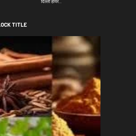
दिल्ली हायर…
LOCK TITLE