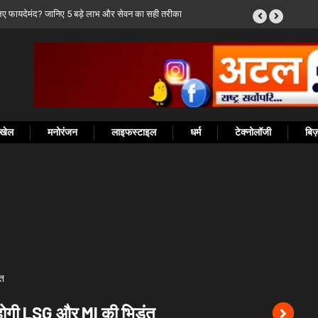
्यमंत्री विष्णुदेव साय ने PMGSY-IV में विशेष प्रावधान की
खेल
मनोरंजन
लाइफस्टाइल
धर्म
टेक्नोलॉजी
बि
 होगी LSG और MI की भिड़ंत
K