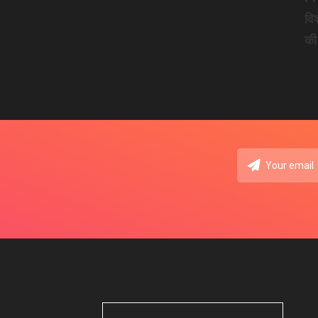
वि
की