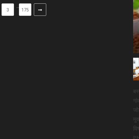
…
3
175
बस्
गां
जो
मुख
विष
PM