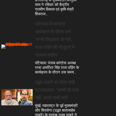
साय ने रविवार को केंद्रीय
ग्रामीण विकास एवं कृषि मंत्री
शिवराज…
पटियाला में कांग्रेस
कार्यक्रम के दौरान लगे
‘चन्नी जिंदाबाद’ के नारे,
राजा वड़िंग की मौजूदगी में
गरमाया माहौल
पटियाला: पंजाब कांग्रेस अध्यक्ष
राजा अमरिंदर सिंह राजा वड़िंग के
कार्यक्रम के दौरान उस समय…
उद्धव ठाकरे का पीएम मोदी
पर पलटवार: ‘बच्चों को माफ
नहीं, उनसे माफी मांगें’
मुंबई: महाराष्ट्र के पूर्व मुख्यमंत्री
और शिवसेना (उद्धव बालासाहेब
ठाकरे) के प्रमुख उद्धव ठाकरे ने…