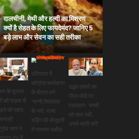
दालचीनी, मेथी और हल्दी का मिश्रण
क्यों है सेहत के लिए फायदेमंद? जानिए 5
बड़े लाभ और सेवन का सही तरीका
पटियाला में
कांग्रेस कार्यक्रम
उद्धव ठाकरे का
तर के दूरस्थ
के दौरान लगे
पीएम मोदी पर
वों को सड़क से
‘चन्नी जिंदाबाद’
पलटवार: ‘बच्चों
ड़ने की पहल,
के नारे, राजा
को माफ नहीं,
्यमंत्री
वड़िंग की मौजूदगी
उनसे माफी मांगें’
्णुदेव साय ने
में गरमाया माहौल
GSY-IV में