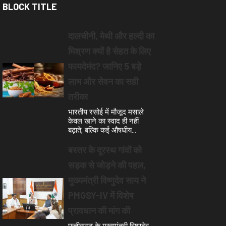
BLOCK TITLE
ामिल
दालचीनी, मेथी और हल्दी का
मिश्रण क्यों है सेहत के लिए
फायदेमंद? जानिए 5 बड़े
लाभ और सेवन का सही
तरीका
भारतीय रसोई में मौजूद मसाले
केवल खाने का स्वाद ही नहीं
बढ़ाते, बल्कि कई औषधीय…
बस्तर के दूरस्थ गांवों को
सड़क से जोड़ने की पहल,
मुख्यमंत्री विष्णुदेव साय ने
PMGSY-IV में विशेष
प्रावधान की मांग की
छत्तीसगढ़ के मुख्यमंत्री विष्णुदेव