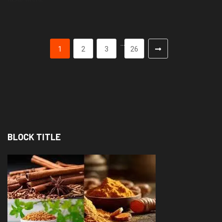
…
1
2
3
26
BLOCK TITLE