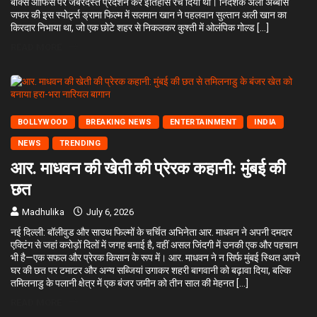
बॉक्स ऑफिस पर जबरदस्त प्रदर्शन कर इतिहास रच दिया था। निर्देशक अली अब्बास
जफर की इस स्पोर्ट्स ड्रामा फिल्म में सलमान खान ने पहलवान सुल्तान अली खान का
किरदार निभाया था, जो एक छोटे शहर से निकलकर कुश्ती में ओलंपिक गोल्ड […]
READ MORE
BOLLYWOOD
BREAKING NEWS
ENTERTAINMENT
INDIA
NEWS
TRENDING
आर. माधवन की खेती की प्रेरक कहानी: मुंबई की
छत
Madhulika
July 6, 2026
नई दिल्ली: बॉलीवुड और साउथ फिल्मों के चर्चित अभिनेता आर. माधवन ने अपनी दमदार
एक्टिंग से जहां करोड़ों दिलों में जगह बनाई है, वहीं असल जिंदगी में उनकी एक और पहचान
भी है—एक सफल और प्रेरक किसान के रूप में। आर. माधवन ने न सिर्फ मुंबई स्थित अपने
घर की छत पर टमाटर और अन्य सब्जियां उगाकर शहरी बागवानी को बढ़ावा दिया, बल्कि
तमिलनाडु के पलानी क्षेत्र में एक बंजर जमीन को तीन साल की मेहनत […]
READ MORE